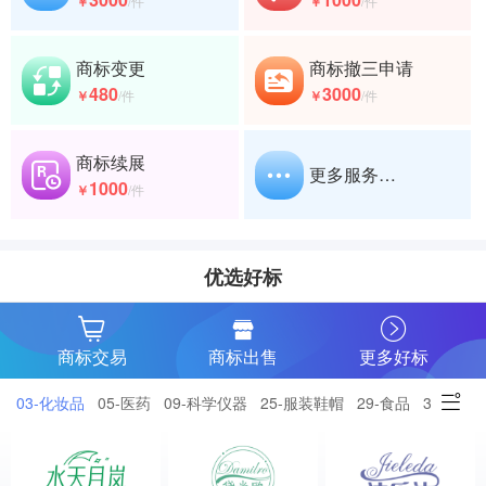
￥
/件
￥
/件
商标变更
商标撤三申请
480
3000
￥
/件
￥
/件
商标续展
更多服务…
1000
￥
/件
优选好标
商标交易
商标出售
更多好标
03-化妆品
05-医药
09-科学仪器
25-服装鞋帽
29-食品
30-小食