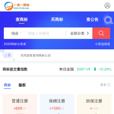
查商标
买商标
查公告
综合
全部分类
2026商标分类表
小类选择器
关闭游客查询商标公告
24小时商标咨询服务热线 13880326241
商标提交量指数
昨日全国
20871件
-10.29%
商标
版权
更多
普通注册
保姆注册
担保注册
888
1080
--
¥
/件
¥
/件
¥
/件