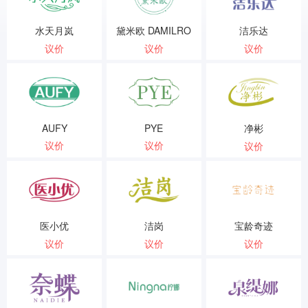
水天月岚
黛米欧 DAMILRO
洁乐达
议价
议价
议价
AUFY
PYE
净彬
议价
议价
议价
医小优
洁岗
宝龄奇迹
议价
议价
议价