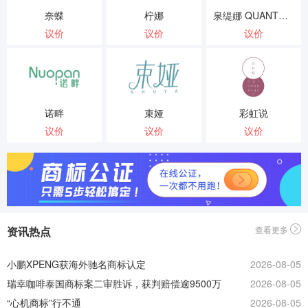
奈蝶
柠娜
泉缇娜 QUANTUINA
议价
议价
议价
诺畔
束娅
彩虹说
议价
议价
议价
资讯热点
查看更多
小鹏XPENG获海外驰名商标认定
2026-08-05
瑞幸咖啡泰国商标案二审胜诉，获判赔偿逾9500万
2026-08-05
泰铢
“心机商标”行不通
2026-08-05