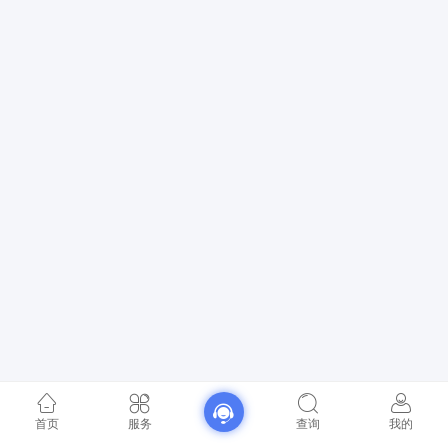
首页
服务
查询
我的