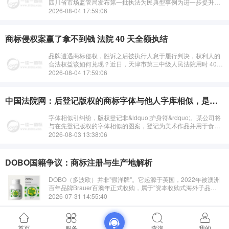
四川省市场监管局发布第一批执法为民典型事例为进一步提升规
范公···
2026-08-04 17:59:06
商标侵权案赢了拿不到钱 法院 40 天全额执结
品牌遭遇商标侵权，胜诉之后被执行人怠于履行判决，权利人的
合法权益该如何兑现？近日，天津市第三中级人民法院用时 40
天高效办结一起商标侵权案件，以 " 快、准、严 " 的执行举措，
2026-08-04 17:59:06
将生效判决转化为权利···
中国法院网：后登记版权的商标字体与他人字库相似，是否构成侵权？
字体相似引纠纷，版权登记非&ldquo;护身符&rdquo;。某公司将
与在先登记版权的字体相似的图案，登记为美术作品并用于食品
包装，日前，湖南省岳阳市岳阳楼区人民法院审结了一起著作权
2026-08-03 13:38:06
侵权案件，认定该公···
DOBO国籍争议：商标注册与生产地解析
DOBO（多波欧）并非"假洋牌"。它起源于英国，2022年被澳洲
百年品牌Brauer百澳年正式收购，属于"资本收购式海外子品
牌"，与注册空壳公司、国内代工的假洋牌存在本质区别。消费者
2026-07-31 14:55:40
可通过多个公开渠道···
首页
服务
查询
我的