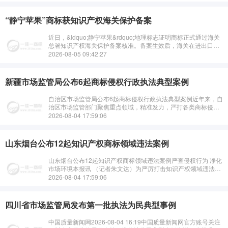
“静宁苹果”商标获知识产权海关保护备案
近日，&ldquo;静宁苹果&rdquo;地理标志证明商标正式通过海关
总署知识产权海关保护备案核准。备案生效后，海关在进出口环
节发现涉嫌侵犯该商标权的货物，可依职权主动中止放行并通知
2026-08-05 09:42:27
权利人，及时拦截侵···
新疆市场监管局公布6起商标侵权行政执法典型案例
自治区市场监管局公布6起商标侵权行政执法典型案例近年来，自
治区市场监管部门聚焦重点领域，精准发力，严打各类商标侵权
行为，维护公平竞争市场环境，切实维护了广大消费者的合法权
2026-08-04 17:59:06
益。···
山东烟台公布12起知识产权商标领域违法案例
山东烟台公布12起知识产权商标领域违法案例严查侵权行为 净化
市场环境本报讯 （记者朱文达）为严厉打击知识产权领域违法侵
权行为，近日，山东省烟台市市场监管局持续加大知识产权执法
2026-08-04 17:59:06
惩治力度，聚···
四川省市场监管局发布第一批执法为民典型事例
中国质量新闻网2026-08-04 16:19中国质量新闻网官方账号关注