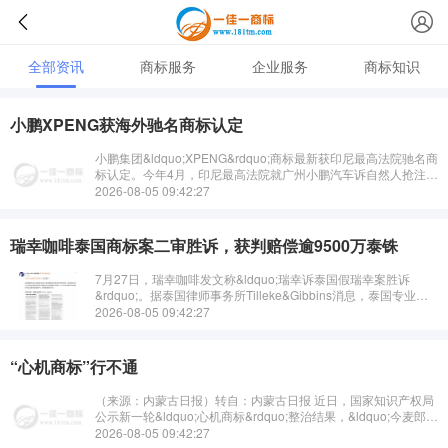
全部资讯
商标服务
企业服务
商标知识
小鹏XPENG获海外驰名商标认定
小鹏集团&ldquo;XPENG&rdquo;商标最新获印尼最高法院驰名商
标认定。今年4月，印尼最高法院就广州小鹏汽车诉自然人抢注
&ldquo;XPENG&rdquo;商标案作出终审判决，撤销相关抢注···
2026-08-05 09:42:27
瑞幸咖啡泰国商标案二审胜诉，获判赔偿逾9500万泰铢
7月27日，瑞幸咖啡发文称&ldquo;瑞幸诉泰国假瑞幸案胜诉
&rdquo;。据泰国律师事务所Tilleke&Gibbins消息，泰国专业案
件上诉法院已于7月8日就瑞幸咖啡商标侵权案作出裁决，···
2026-08-05 09:42:27
“心机商标”行不通
（来源：内蒙古日报）转自：内蒙古日报 近日，国家知识产权局
公示新一轮&ldquo;心机商标&rdquo;整治结果，&ldquo;今麦郎袋
半&rdquo;&ldquo;今麦···
2026-08-05 09:42:27