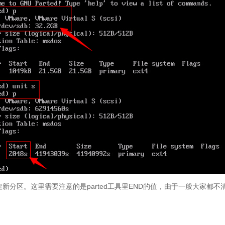
建新分区。这里需要注意的是parted工具里END的值，由于一般大家都