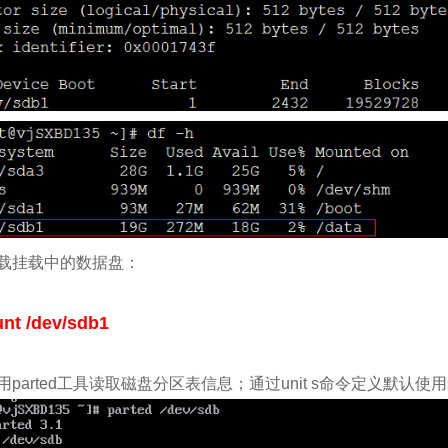
卸载挂载中的数据盘：
nt /dev/sdb1
用parted工具读取磁盘分区表信息；通过unit s命令定义默认使用