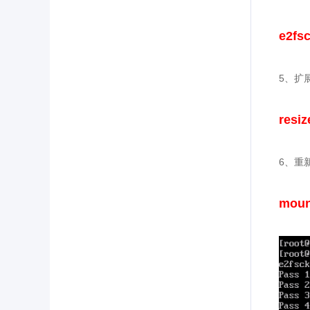
e2fsc
5、扩展
resiz
6、重
moun