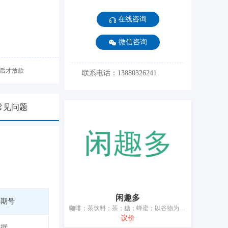
在线咨询
微信咨询
后才放款
联系电话：13880326241
常见问题
闲趣多
告期号
咖啡；茶饮料；茶；糖；蜂蜜；以谷物为主的零食小吃；糕点；比萨饼；米；调味品
议价
数据