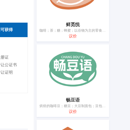
鲜觅悦
后可获得
咖啡；茶；糖；蜂蜜；以谷物为主的零食小吃；饼干；粥；包子；冰淇淋；调味品
议价
注册证
转让公证书
转让证明
畅豆语
烘焙的咖啡豆；糖豆；大豆制面包；豆包；黄豆；方便粉丝；食用土豆粉；大豆冰淇淋；冰淇淋；豆酱；调味品
议价