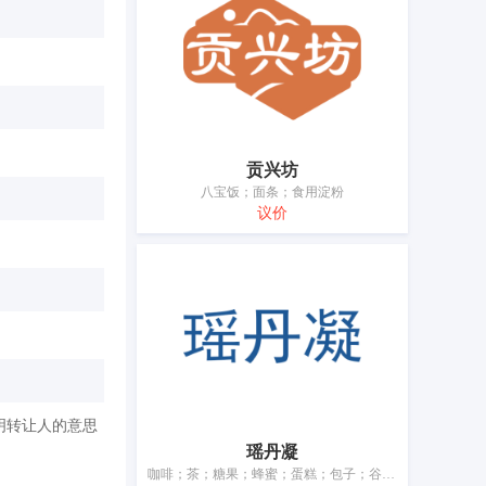
贡兴坊
八宝饭；面条；食用淀粉
议价
明转让人的意思
瑶丹凝
咖啡；茶；糖果；蜂蜜；蛋糕；包子；谷粉；面条；食用淀粉；调味品