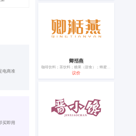
卿湉燕
咖啡饮料；茶饮料；糖果（甜食）；蜂蜜；冰糖燕窝；蛋糕；以谷物为主的零食小吃；饼干；谷类制品；冰淇淋
足电商准
议价
即买即用