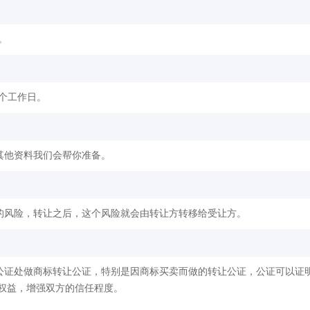
。
2个工作日。
其他资料我们会帮你准备。
的风险，转让之后，这个风险就会由转让方转移给受让方。
公证处做商标转让公证，特别是因商标买卖而做的转让公证，公证可以证
权益，增强双方的信任程度。