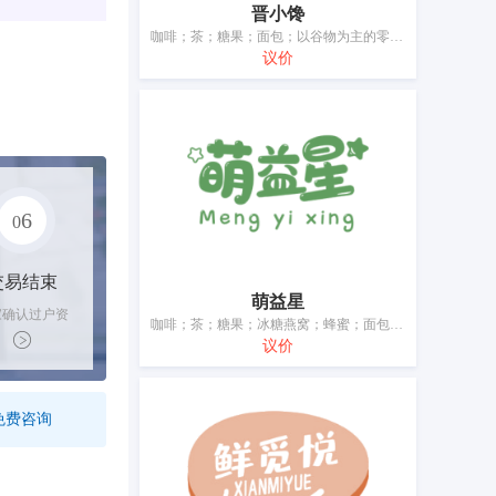
晋小馋
咖啡；茶；糖果；面包；以谷物为主的零食小吃；方便米饭；谷类制品；面条；冰淇淋；调味品
议价
6
0
交易结束
萌益星
家确认过户资
咖啡；茶；糖果；冰糖燕窝；蜂蜜；面包；以谷物为主的零食小吃；米；面条为主的预制食物；调味品
后，平台解冻
议价
金支付卖家
免费咨询