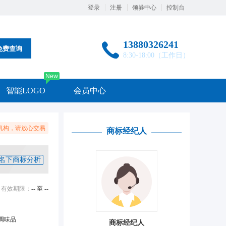
登录
注册
领券中心
控制台
13880326241
免费查询
8:30-18:00（工作日）
New
智能LOGO
会员中心
机构，请放心交易
商标经纪人
名下商标分析
有效期限：
-- 至 --
调味品
商标经纪人