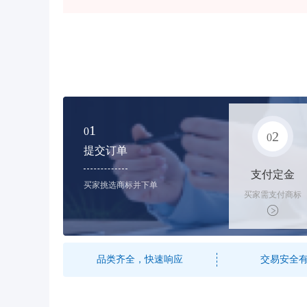
1
0
2
0
提交订单
支付定金
买家挑选商标并下单
买家需支付商标
标价的10%的购
买订金
品类齐全，快速响应
交易安全