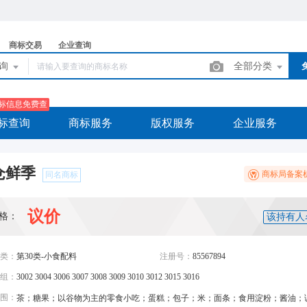
商标交易
企业查询
查询
全部分类
标信息免费查
标查询
商标服务
版权服务
企业服务
仓鲜季
商标局备案
同名商标
议价
格：
该持有人
类：
第30类-小食配料
注册号：
85567894
组：
3002 3004 3006 3007 3008 3009 3010 3012 3015 3016
围：
茶；糖果；以谷物为主的零食小吃；蛋糕；包子；米；面条；食用淀粉；酱油；