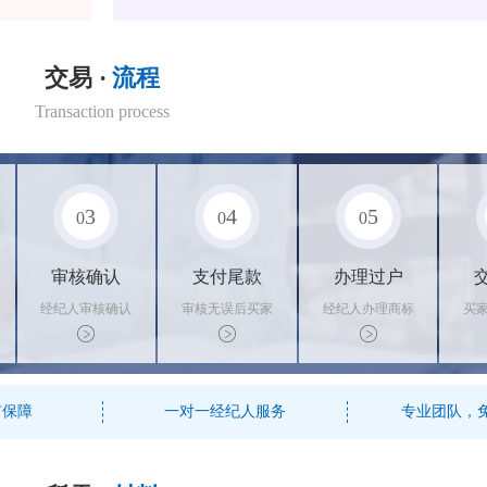
交易 ·
流程
Transaction process
3
4
5
0
0
0
审核确认
支付尾款
办理过户
经纪人审核确认
审核无误后买家
经纪人办理商标
买
商标状态
支付尾款，卖家
转让手续，交付
料
办理相关手续
相关证书
资
有保障
一对一经纪人服务
专业团队，