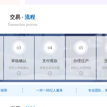
交易 ·
流程
Transaction process
3
4
5
0
0
0
审核确认
支付尾款
办理过户
经纪人审核确认
审核无误后买家
经纪人办理商标
买
商标状态
支付尾款，卖家
转让手续，交付
料
办理相关手续
相关证书
资
有保障
一对一经纪人服务
专业团队，