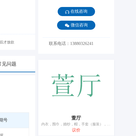
在线咨询
微信咨询
后才放款
联系电话：13880326241
常见问题
萱厅
期号
内衣，围巾，婚纱，帽，手套（服装），服装，腰带，衬衫，袜，鞋
议价
据