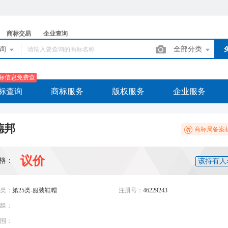
商标交易
企业查询
查询
全部分类
标信息免费查
标查询
商标服务
版权服务
企业服务
德邦
商标局备案
议价
格：
该持有人
类：
第25类-服装鞋帽
注册号：
46229243
组：
围：