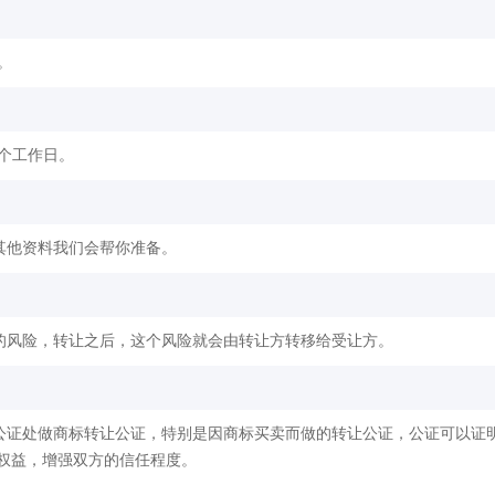
。
2个工作日。
其他资料我们会帮你准备。
的风险，转让之后，这个风险就会由转让方转移给受让方。
公证处做商标转让公证，特别是因商标买卖而做的转让公证，公证可以证
权益，增强双方的信任程度。