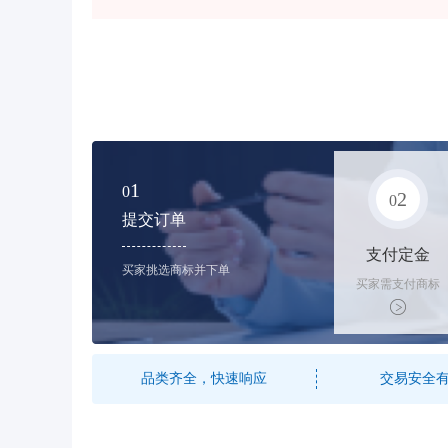
1
0
2
0
提交订单
支付定金
买家挑选商标并下单
买家需支付商标
标价的10%的购
买订金
品类齐全，快速响应
交易安全