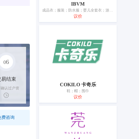
IBVM
成品衣；服装；防水服；婴儿全套衣；游泳衣；鞋；帽；袜；手套（服装）；皮带（服饰用）
议价
6
0
交易结束
COKILO 卡奇乐
家确认过户资
鞋；帽；围巾
后，平台解冻
议价
金支付卖家
免费咨询