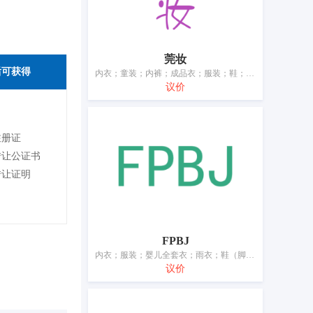
莞妆
后可获得
内衣；童装；内裤；成品衣；服装；鞋；帽；袜；手套（服装）；围巾
议价
注册证
转让公证书
转让证明
FPBJ
内衣；服装；婴儿全套衣；雨衣；鞋（脚上的穿着物）；帽；袜；手套（服装）；围巾；腰带
议价